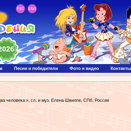
РУС
ENG
2026
и
Песни и победители
Фото и видео
Контакты
 человека », сл. и муз. Елена Швилпе, СПб, Россия